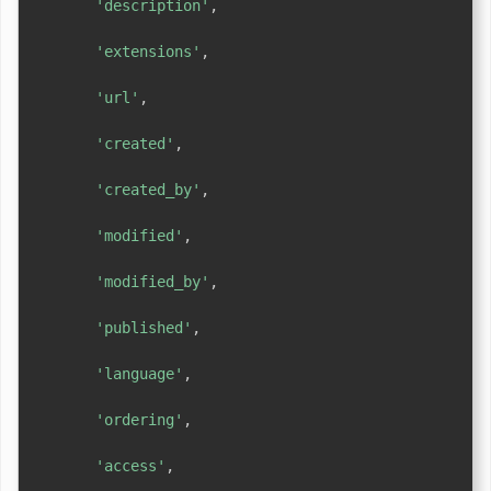
'description'
,
'extensions'
,
'url'
,
'created'
,
'created_by'
,
'modified'
,
'modified_by'
,
'published'
,
'language'
,
'ordering'
,
'access'
,