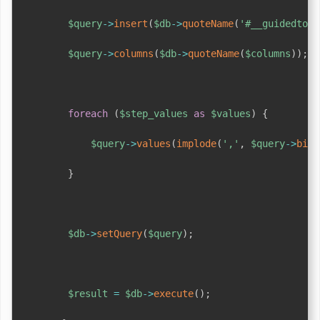
$query
->
insert
(
$db
->
quoteName
(
'#__guidedtour
$query
->
columns
(
$db
->
quoteName
(
$columns
)
)
;
foreach
(
$step_values
as
$values
)
{
$query
->
values
(
implode
(
','
,
$query
->
bind
}
$db
->
setQuery
(
$query
)
;
$result
=
$db
->
execute
(
)
;