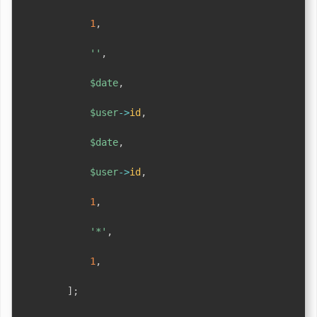
1
,
''
,
$date
,
$user
->
id
,
$date
,
$user
->
id
,
1
,
'*'
,
1
,
]
;