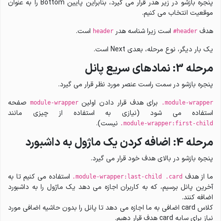
پنجره بازشو در زیر هدر قرار می گیرد، بنابراین پایین Bottom را به عنوان
موقعیت انتخاب می کنیم.
هدف
است زیرا شناسه هدر
است.
header
#header
یک بار دیگر، نوع مرحله، بعدی Next است.
مرحله 3: نمادهای سریع پانل
پنجره بازشو در سمت راست عنصر مورد نظر قرار می گیرد.
برای هدف قرار دادن اولین
صفحه
module-wrapper
.module-wrapper
استفاده می شود (نیازی به استفاده از چیزی مانند
نیست).
.module-wrapper:first-child
مرحله 4: اضافه کردن یک ماژول به داشبورد
پنجره بازشو در بالای هدف خود قرار می گیرد.
ما از هدف
استفاده می کنیم تا به
.module-wrapper:last-child .card
آخرین پانل برسیم، که به کاربران اجازه می دهد یک ماژول را به داشبورد
اضافه کنند.
کلاس card اضافی به ما اجازه می دهد تا پانل را بدون حاشیه اضافی مورد
نیاز برای سایه card هدف قرار دهیم.