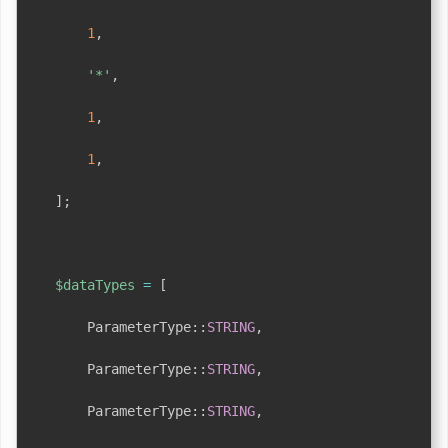
1
,
'*'
,
1
,
1
,
]
;
$dataTypes
=
[
ParameterType
::
STRING
,
ParameterType
::
STRING
,
ParameterType
::
STRING
,