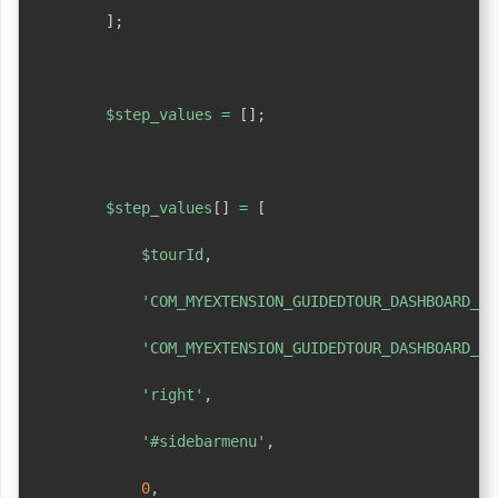
]
;
$step_values
=
[
]
;
$step_values
[
]
=
[
$tourId
,
'COM_MYEXTENSION_GUIDEDTOUR_DASHBOARD_ST
'COM_MYEXTENSION_GUIDEDTOUR_DASHBOARD_ST
'right'
,
'#sidebarmenu'
,
0
,