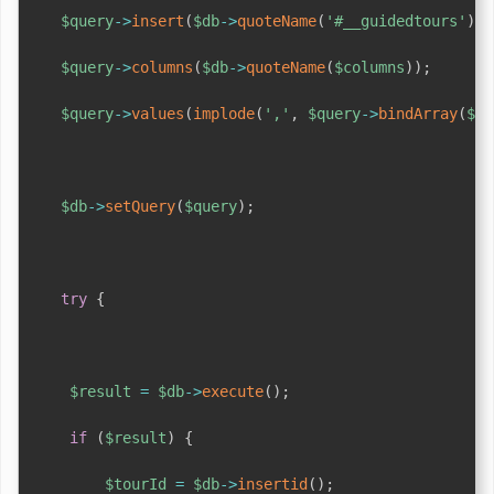
$query
->
insert
(
$db
->
quoteName
(
'#__guidedtours'
)
,
$query
->
columns
(
$db
->
quoteName
(
$columns
)
)
;
$query
->
values
(
implode
(
','
,
$query
->
bindArray
(
$va
$db
->
setQuery
(
$query
)
;
try
{
$result
=
$db
->
execute
(
)
;
if
(
$result
)
{
$tourId
=
$db
->
insertid
(
)
;