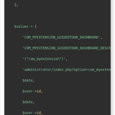
]
;
$values
=
[
'COM_MYEXTENSION_GUIDEDTOUR_DASHBOARD'
,
'COM_MYEXTENSION_GUIDEDTOUR_DASHBOARD_DESCRIP
'["com_myextension"]'
,
'administrator/index.php?option=com_myextensi
$date
,
$user
->
id
,
$date
,
$user
->
id
,