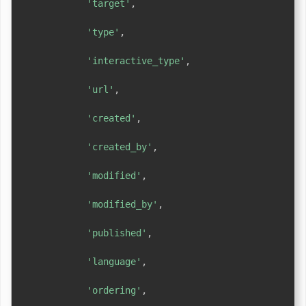
'target'
,
'type'
,
'interactive_type'
,
'url'
,
'created'
,
'created_by'
,
'modified'
,
'modified_by'
,
'published'
,
'language'
,
'ordering'
,