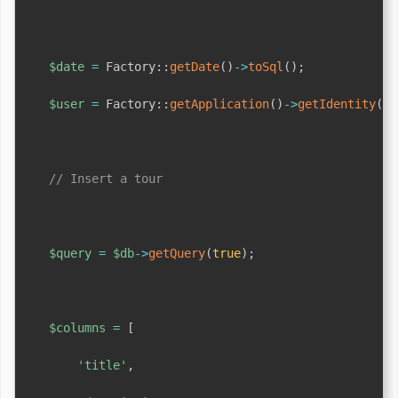
$date
=
Factory
::
getDate
(
)
->
toSql
(
)
;
$user
=
Factory
::
getApplication
(
)
->
getIdentity
(
)
;
// Insert a tour
$query
=
$db
->
getQuery
(
true
)
;
$columns
=
[
'title'
,