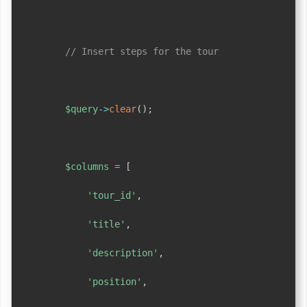
// Insert steps for the tour
$query
->
clear
(
)
;
$columns
=
[
'tour_id'
,
'title'
,
'description'
,
'position'
,