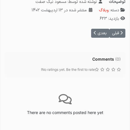
توضیحات
نوشته شده توسط:
مسعود نیک صفت
دسته:
وبلاگ
منتشر شده در 13 ارديبهشت 1402
بازدید: 623
مطلب بعدی: افزونه Raychat رایچت - پشتیبانی آنلاین روی جوملا 4
مطلب قبلی: پنل پیامکی کاوه نگار نحوه ثبت نام در و استفاده از امکانات آن
قبلی
بعدی
Comments
(
0
)
No ratings yet. Be the first to rate!
There are no comments posted here yet